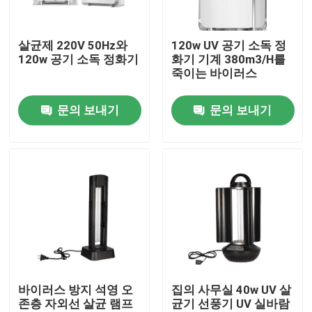
제품 소개
살균제 220V 50Hz와
120w UV 공기 소독 정
120w 공기 소독 정화기
화기 기계 380m3/H를
죽이는 바이러스
집의 본체 마사지사
문의 보내기
문의 보내기
뒤쪽 마사지사 패드
표면 미 기구
딥 클렌징 얼굴 기계
포켓용 산소 분사 장치
바이러스 방지 석영 오
집의 사무실 40w UV 살
존층 자외선 살균 램프
균기 선풍기 UV 실바람
초음파 치아 세정 장치