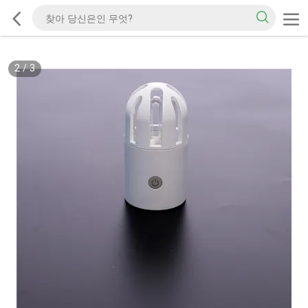
2
/
3