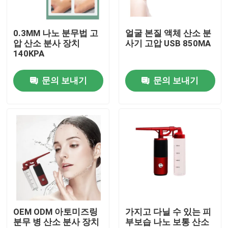
공장 여행
0.3MM 나노 분무법 고
얼굴 본질 액체 산소 분
압 산소 분사 장치
사기 고압 USB 850MA
140KPA
품질 관리
문의 보내기
문의 보내기
연락주세요
뉴스
인용문을 요구하세요
집의 본체 마사지사
OEM ODM 아토미즈링
가지고 다닐 수 있는 피
분무 병 산소 분사 장치
부보습 나노 보통 산소
뒤쪽 마사지사 패드