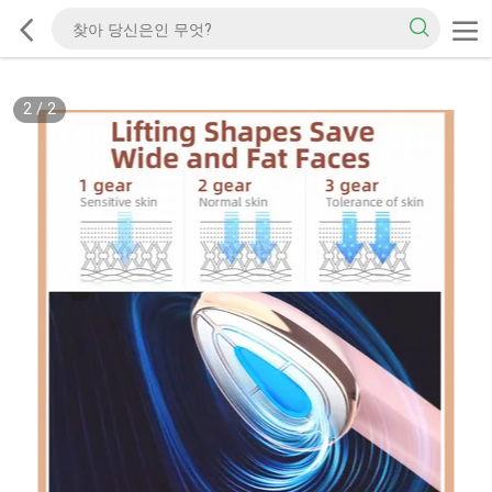
2
/
2